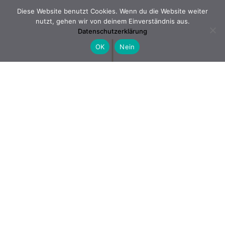
Diese Website benutzt Cookies. Wenn du die Website weiter
nutzt, gehen wir von deinem Einverständnis aus.
Datenschutzerklärung
OK
Nein
UNCATEGORIZED
SUPER COOL BRAND
IDENTITY FOR
COOLIO MAG
By
Roman